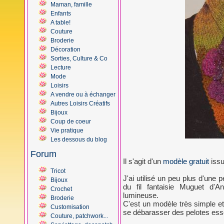
Maman, famille
Enfants
A table!
Couture
Broderie
Décoration
Sorties, Culture & Co
Lecture
Mode
Loisirs
A vendre ou à échanger
Autres Loisirs Créatifs
Bijoux
Coup de coeur
Vie pratique
Les dessous du blog
Forum
Il s'agit d'un
modèle gratuit
issu
Tricot
J'ai utilisé un peu plus d'une 
Bijoux
du fil fantaisie Muguet d'A
Crochet
lumineuse.
Broderie
C'est un modèle très simple et 
Customisation
se débarasser des pelotes esse
Couture, patchwork...