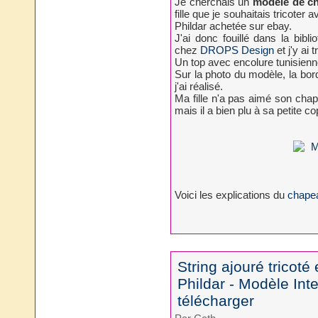
Je cherchais un
modèle de cha
fille que je souhaitais tricoter
Phildar achetée sur ebay.
J'ai donc fouillé dans la bibl
chez
DROPS Design
et j'y ai
Un top avec encolure tunisienn
Sur la photo du modèle, la bor
j'ai réalisé.
Ma fille n'a pas aimé son chapeau
mais il a bien plu à sa petite copi
Voici les explications du
chapea
String ajouré tricot
Phildar - Modèle Inte
télécharger