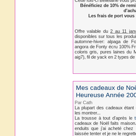
Cette fois-ci Bellelaine vous p
Bénéficiez de 10% de rem
d'ach
Les frais de port vous 
Offre valable du
2 au 11 jan
disponibles sur tous les produ
automne-hiver: alpaga de F
angora de Fonty écru 100% Fr
coloris gris, pures laines du M
aig7), fil de yack en 2 types de f
Mes cadeaux de Noël
Heureuse Année 20
Par Cath
La plupart des cadeaux étant 
les montrer...
La trousse à tout d'après le
cadeaux de Noël faits maison..
enduits que j'ai acheté chez
laissée tenter et je ne le regret