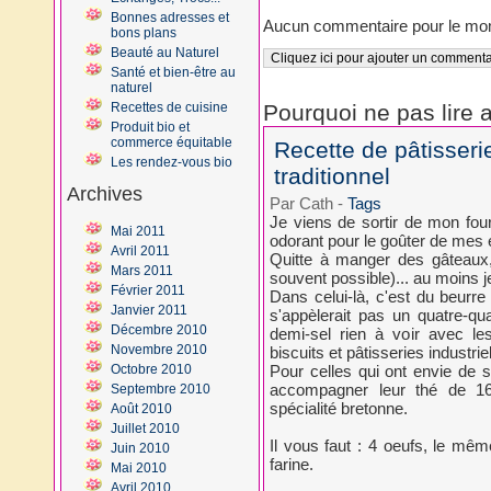
Bonnes adresses et
Aucun commentaire pour le mo
bons plans
Beauté au Naturel
Santé et bien-être au
naturel
Recettes de cuisine
Pourquoi ne pas lire a
Produit bio et
commerce équitable
Recette de pâtisseri
Les rendez-vous bio
traditionnel
Archives
Par Cath
-
Tags
Je viens de sortir de mon four
Mai 2011
odorant pour le goûter de mes 
Avril 2011
Quitte à manger des gâteaux,
Mars 2011
souvent possible)... au moins je
Février 2011
Dans celui-là, c'est du beurre
Janvier 2011
s'appèlerait pas un quatre-qu
Décembre 2010
demi-sel rien à voir avec le
Novembre 2010
biscuits et pâtisseries industriel
Octobre 2010
Pour celles qui ont envie de s
accompagner leur thé de 16h,
Septembre 2010
spécialité bretonne.
Août 2010
Juillet 2010
Il vous faut : 4 oeufs, le mê
Juin 2010
farine.
Mai 2010
Avril 2010