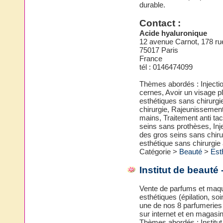
durable.
Contact :
Acide hyaluronique
12 avenue Carnot, 178 ru
75017 Paris
France
tél : 0146474099
Thèmes abordés : Injecti
cernes, Avoir un visage pl
esthétiques sans chirurgi
chirurgie, Rajeunissemen
mains, Traitement anti t
seins sans prothèses, In
des gros seins sans chiru
esthétique sans chirurgie 
Catégorie >
Beauté
>
Est
Institut de beauté 
Vente de parfums et maqu
esthétiques (épilation, s
une de nos 8 parfumeries à 
sur internet et en magasin
Thèmes abordés : Institu