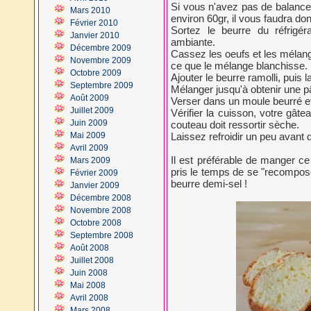
Si vous n'avez pas de balanc
Mars 2010
environ 60gr, il vous faudra do
Février 2010
Sortez le beurre du réfrigér
Janvier 2010
ambiante.
Décembre 2009
Cassez les oeufs et les mélang
Novembre 2009
ce que le mélange blanchisse.
Octobre 2009
Ajouter le beurre ramolli, puis la
Septembre 2009
Mélanger jusqu'à obtenir une 
Août 2009
Verser dans un moule beurré et
Juillet 2009
Vérifier la cuisson, votre gâte
Juin 2009
couteau doit ressortir sèche.
Mai 2009
Laissez refroidir un peu avant 
Avril 2009
Il est préférable de manger ce
Mars 2009
pris le temps de se "recompose
Février 2009
beurre demi-sel !
Janvier 2009
Décembre 2008
Novembre 2008
Octobre 2008
Septembre 2008
Août 2008
Juillet 2008
Juin 2008
Mai 2008
Avril 2008
Mars 2008