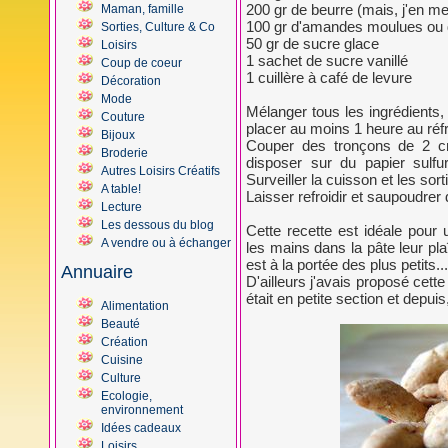
200 gr de beurre (mais, j'en me
Maman, famille
100 gr d'amandes moulues ou
Sorties, Culture & Co
50 gr de sucre glace
Loisirs
1 sachet de sucre vanillé
Coup de coeur
1 cuillère à café de levure
Décoration
Mode
Mélanger tous les ingrédients
Couture
placer au moins 1 heure au réfr
Bijoux
Couper des tronçons de 2 c
Broderie
disposer sur du papier sulfu
Autres Loisirs Créatifs
Surveiller la cuisson et les sor
A table!
Laisser refroidir et saupoudrer
Lecture
Les dessous du blog
Cette recette est idéale pour u
A vendre ou à échanger
les mains dans la pâte leur pl
est à la portée des plus petits...
Annuaire
D'ailleurs j'avais proposé cette
était en petite section et depui
Alimentation
Beauté
Création
Cuisine
Culture
Ecologie,
environnement
Idées cadeaux
Loisirs