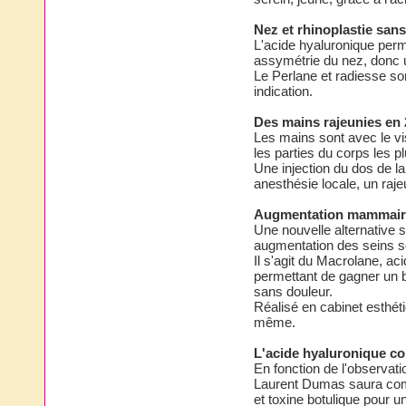
Nez et rhinoplastie sans
L'acide hyaluronique perme
assymétrie du nez, donc 
Le Perlane et radiesse so
indication.
Des mains rajeunies en
Les mains sont avec le v
les parties du corps les p
Une injection du dos de l
anesthésie locale, un raj
Augmentation mammaire
Une nouvelle alternative
augmentation des seins s
Il s'agit du Macrolane, ac
permettant de gagner un b
sans douleur.
Réalisé en cabinet esthéti
même.
L'acide hyaluronique c
En fonction de l'observati
Laurent Dumas saura comb
et toxine botulique pour 