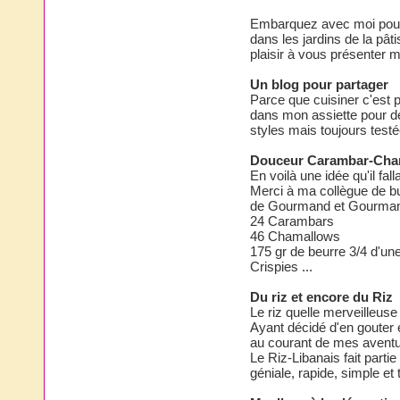
Embarquez avec moi pour 
dans les jardins de la pât
plaisir à vous présenter
Un blog pour partager
Parce que cuisiner c'est p
dans mon assiette pour dé
styles mais toujours test
Douceur Carambar-Cha
En voilà une idée qu'il falla
Merci à ma collègue de b
de Gourmand et Gourman
24 Carambars
46 Chamallows
175 gr de beurre 3/4 d'une
Crispies ...
Du riz et encore du Riz
Le riz quelle merveilleuse
Ayant décidé d'en gouter 
au courant de mes aventu
Le Riz-Libanais fait part
géniale, rapide, simple et 