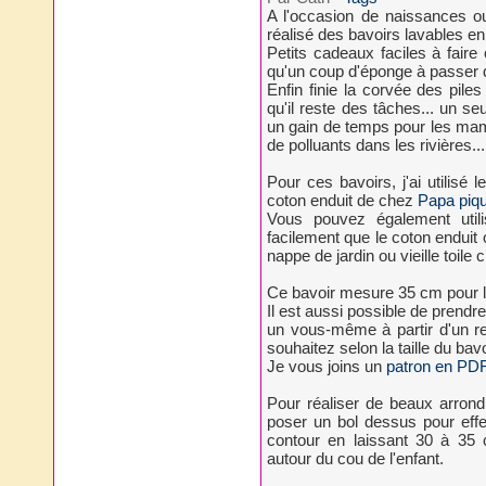
A l'occasion de naissances ou t
réalisé des bavoirs lavables en
Petits cadeaux faciles à faire
qu'un coup d'éponge à passer d
Enfin finie la corvée des piles
qu'il reste des tâches... un seul
un gain de temps pour les mam
de polluants dans les rivières...
Pour ces bavoirs, j'ai utilisé 
coton enduit de chez
Papa piq
Vous pouvez également utili
facilement que le coton endui
nappe de jardin ou vieille toile
Ce bavoir mesure 35 cm pour la
Il est aussi possible de prendr
un vous-même à partir d'un r
souhaitez selon la taille du bav
Je vous joins un
patron en PD
Pour réaliser de beaux arrond
poser un bol dessus pour effec
contour en laissant 30 à 35
autour du cou de l'enfant.