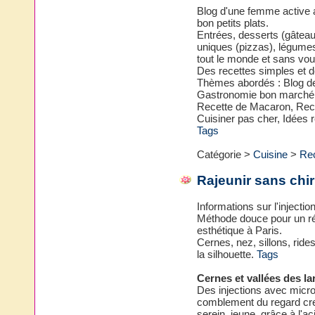
Blog d'une femme active ai
bon petits plats.
Entrées, desserts (gâteau
uniques (pizzas), légumes.
tout le monde et sans vous
Des recettes simples et d
Thèmes abordés : Blog de 
Gastronomie bon marché, M
Recette de Macaron, Rec
Cuisiner pas cher, Idées r
Tags
Catégorie >
Cuisine
>
Re
Rajeunir sans chir
Informations sur l'injectio
Méthode douce pour un rés
esthétique à Paris.
Cernes, nez, sillons, ride
la silhouette.
Tags
Cernes et vallées des l
Des injections avec micro
comblement du regard cre
serein, jeune, grâce à l'a